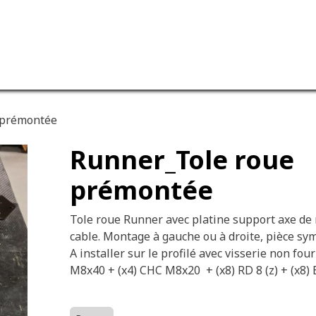
ervices
Our company
 prémontée
Runner_Tole roue
prémontée
Tole roue Runner avec platine support axe de
cable. Montage à gauche ou à droite, pièce sy
A installer sur le profilé avec visserie non fou
M8x40 + (x4) CHC M8x20 + (x8) RD 8 (z) + (x8)