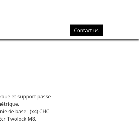
Contact us
 roue et support passe
métrique.
rnie de base : (x4) CHC
 Ecr Twolock M8.