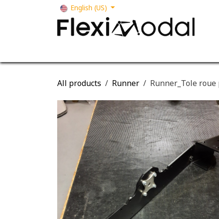
Skip to Content
English (US)
Your business
Our solutions
Our s
All products
Runner
Runner_Tole roue