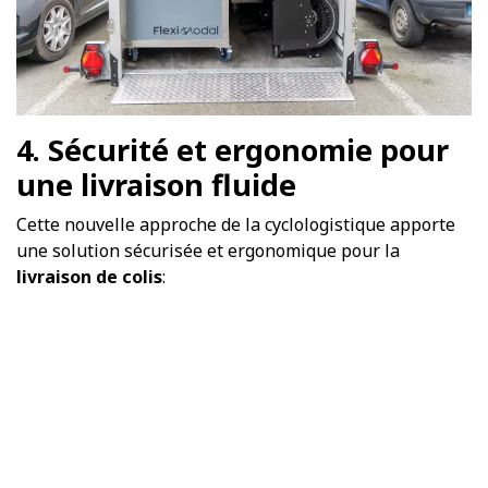
4. Sécurité et ergonomie pour
une livraison fluide
Cette nouvelle approche de la cyclologistique apporte
une solution sécurisée et ergonomique pour la
livraison de colis
:
Micro-conteneurs sécurisés :
Serrures adaptées
(clé, RFID) et protection contre les intempéries
assurent la sécurité des marchandises.
TricyLift ergonomique :
Conçu pour soulever les
conteneurs sans outil de manutention
supplémentaire. Son design dynamique assure des
tournées fluides et confortables pour les livreurs.