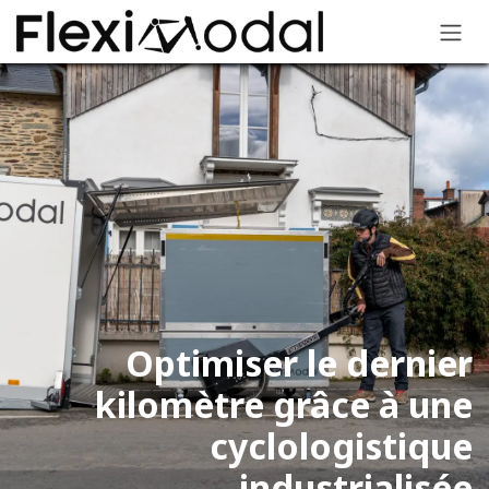
Se rendre au contenu
Optimiser le dernier
kilomètre grâce à une
cyclologistique
industrialisée