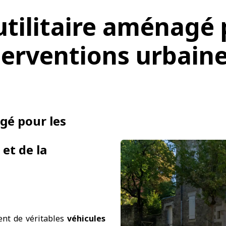
utilitaire aménagé
terventions urbai
agé pour les
et de la
ent de véritables
véhicules