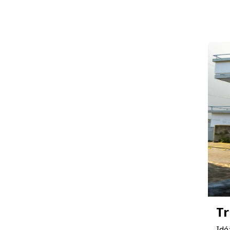
Tr
Idé