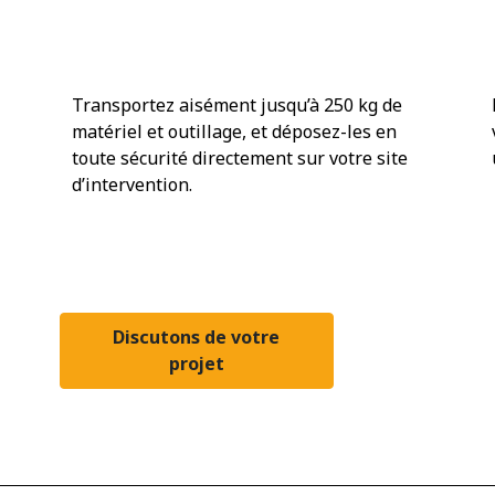
s
Une solution de transport
souple et sûre
Transportez aisément jusqu’à 250 kg de
matériel et outillage, et déposez-les en
toute sécurité directement sur votre site
d’intervention.
Discutons de votre
projet