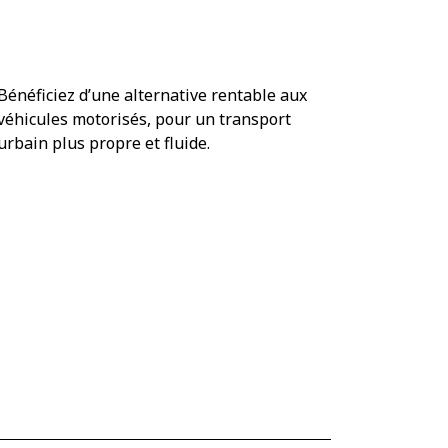
Un moyen de transport
économique et écologique
Bénéficiez d’une alternative rentable aux
véhicules motorisés, pour un transport
urbain plus propre et fluide.