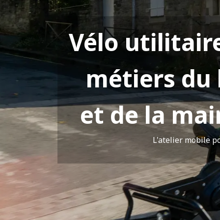
Vélo utilitair
métiers du
et de la ma
L'atelier mobile p