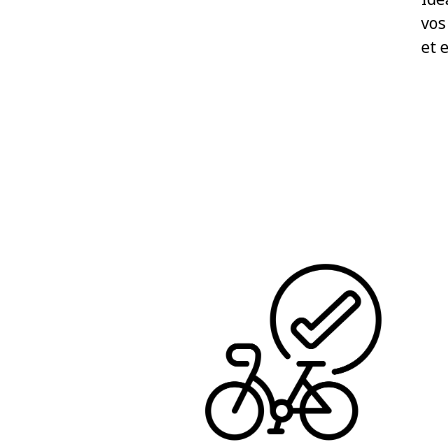
vos
et 