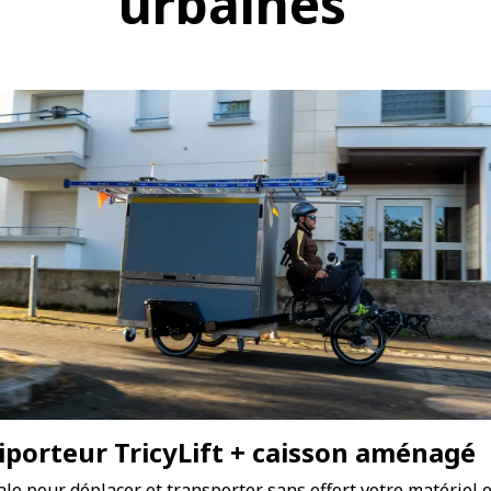
urbaines
iporteur
TricyLift
+ caisson aménagé
ale pour déplacer et transporter sans effort votre matériel e