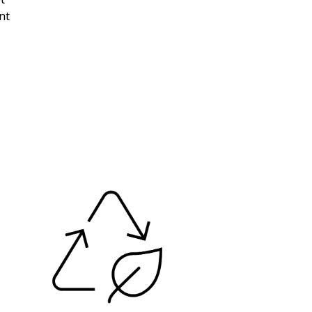
nt
ois*