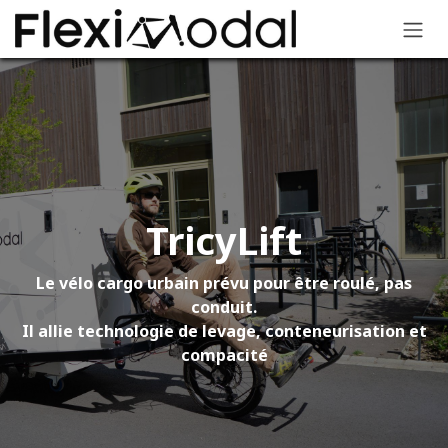
Se rendre au contenu
TricyLift
Le vélo cargo urbain prévu pour être roulé, pas
conduit.
Il allie technologie de levage, conteneurisation et
compacité