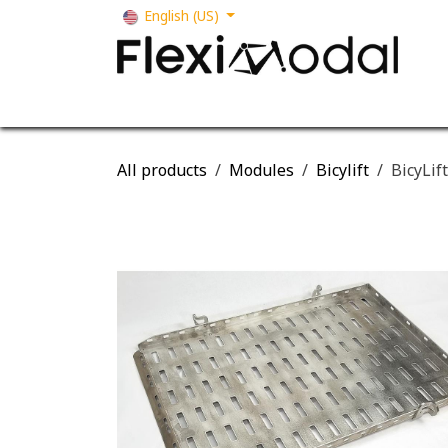
Skip to Content
English (US)
Your business
Our solutions
Our s
All products
Modules
Bicylift
BicyLif