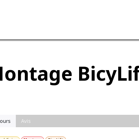
vices
Notre entreprise
ontage BicyLif
ours
Avis