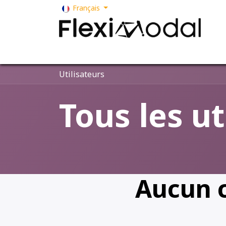
Se rendre au contenu
Français
Votre métier
Nos solutions
Nos ser
Utilisateurs
Tous les ut
Aucun c