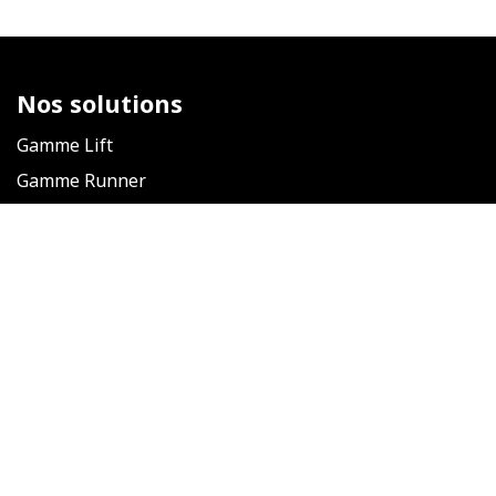
Nos solutions
Gamme Lift
Gamme Runner
Nous suivre
​
Nos actualités
Facebook
Linkedin
Instagram
Youtube