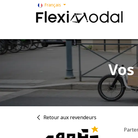
Se rendre au contenu
Français
Votre métier
Nos solutions
Nos ser
Vos 
Retour aux revendeurs
Parte